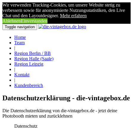
Wir verwenden Tracking-Cookies, um unsere Website stetig zu
verbessern sowie für anonymisierte Nutzungsstatistiken, den Live
Chat und den Layoutdesigner.
Mehr erfahren
Ablehnen
Einverstanden
Toggle navigation
Home
Team
|
Region Berlin / BB
Region Halle (Saale)
Region Leipzig
|
Kontakt
|
Kundenbereich
Datenschutzerklärung - die-vintagebox.de
Die Datenschutzerklärung von die-vintagebox.de - jetzt deine
Photobooth mieten und zurücklehnen
Datenschutz